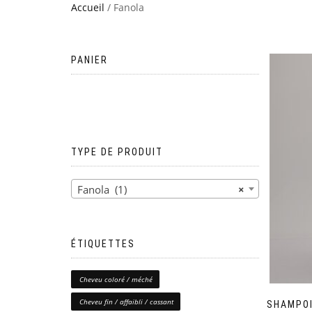
Accueil
/ Fanola
PANIER
Votre panier est vide.
TYPE DE PRODUIT
Fanola (1)
×
ÉTIQUETTES
Cheveu coloré / méché
Cheveu fin / affaibli / cassant
SHAMPOI