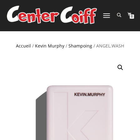
DÉPLIER
0
LA
NAVIGATION
Accueil
/
Kevin Murphy
/
Shampoing
/ ANGEL.WASH