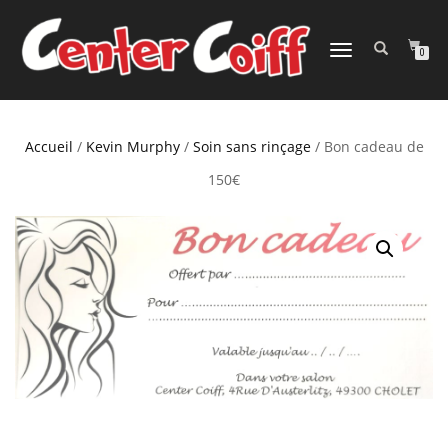
DÉPLIER
0
LA
NAVIGATION
Accueil
/
Kevin Murphy
/
Soin sans rinçage
/ Bon cadeau de
150€