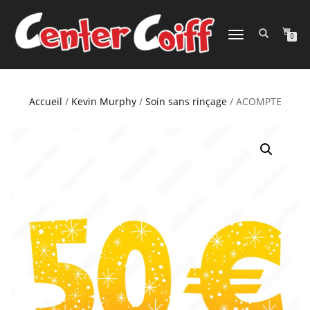
DÉPLIER
0
LA
NAVIGATION
Accueil
/
Kevin Murphy
/
Soin sans rinçage
/ ACOMPTE