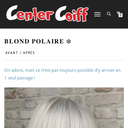
DÉPLIER
0
LA
NAVIGATION
𝐁𝐋𝐎𝐍𝐃 𝐏𝐎𝐋𝐀𝐈𝐑𝐄 ❄️
|
|
AVANT / APRÈS
On adore, mais ce n’est pas toujours possible d’y arriver en
1 seul passage !