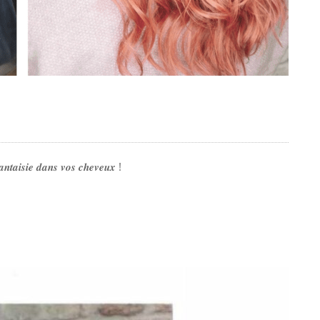
𝒇𝒂𝒏𝒕𝒂𝒊𝒔𝒊𝒆 𝒅𝒂𝒏𝒔 𝒗𝒐𝒔 𝒄𝒉𝒆𝒗𝒆𝒖𝒙 !