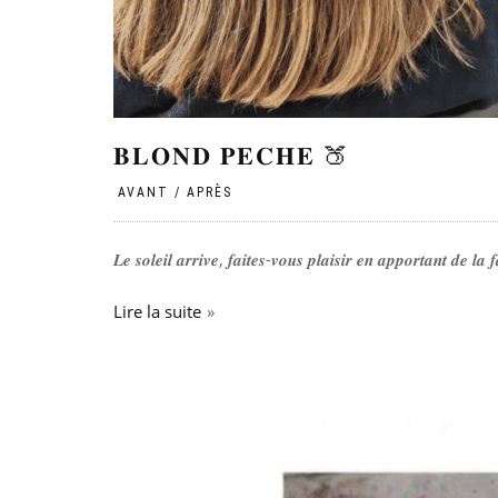
𝐁𝐋𝐎𝐍𝐃 𝐏𝐄𝐂𝐇𝐄 🍑
PAR
|
|
|
AVANT / APRÈS
𝑳𝒆 𝒔𝒐𝒍𝒆𝒊𝒍 𝒂𝒓𝒓𝒊𝒗𝒆, 𝒇𝒂𝒊𝒕𝒆𝒔-𝒗𝒐𝒖𝒔 𝒑𝒍𝒂𝒊𝒔𝒊𝒓 𝒆𝒏 𝒂𝒑𝒑𝒐𝒓𝒕𝒂𝒏𝒕 𝒅𝒆 𝒍𝒂 
Lire la suite