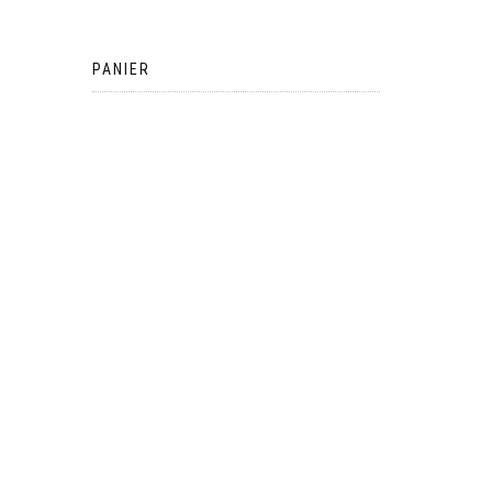
PANIER
Votre panier est vide.