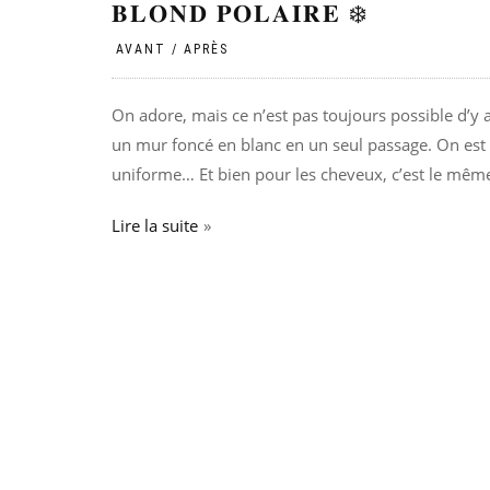
𝐁𝐋𝐎𝐍𝐃 𝐏𝐎𝐋𝐀𝐈𝐑𝐄 ❄️
PAR
|
|
|
AVANT / APRÈS
On adore, mais ce n’est pas toujours possible d’y 
un mur foncé en blanc en un seul passage. On est 
uniforme… Et bien pour les cheveux, c’est le même
Lire la suite